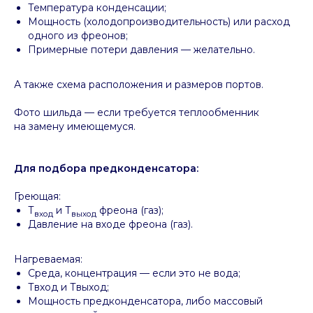
Температура конденсации;
Мощность (холодопроизводительность) или расход
одного из фреонов;
Примерные потери давления — желательно.
А также схема расположения и размеров портов.
Фото шильда — если требуется теплообменник
на замену имеющемуся.
Для подбора предконденсатора:
Греющая:
Т
и Т
фреона (газ);
вход
выход
Давление на входе фреона (газ).
Нагреваемая:
Среда, концентрация — если это не вода;
Твход и Твыход;
Мощность предконденсатора, либо массовый