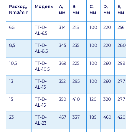
Расход,
Модель
A,
B,
C,
D,
E,
Nm3/min
мм
мм
мм
мм
мм
6,5
ТТ-D-
314
215
100
220
256
AL-6,5
8,5
ТТ-D-
345
235
100
220
280
AL-8,5
10,5
ТТ-D-
369
225
100
260
298
AL-10,5
13
ТТ-D-
352
295
100
260
277
AL-13
15
ТТ-D-
350
410
120
320
277
AL-15
23
ТТ-D-
457
337
185
460
420
AL-23