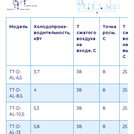
Модель
Холодопроиз-
Т
Точка
Т
водительность,
сжатого
росы,
сжат
кВт
воздуха
C
возд
на
на
входе, C
выхо
C
ТТ-D-
3,7
38
8
25
AL-6,5
ТТ-D-
4
38
8
25
AL-8,5
ТТ-D-
5,3
38
8
25
AL-10,5
ТТ-D-
5,8
38
8
25
AL-13