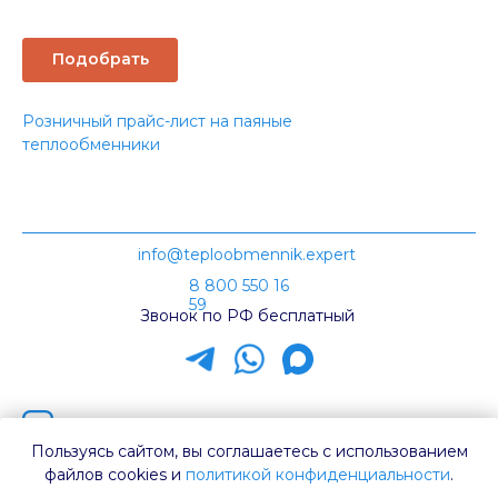
Подобрать
Розничный прайс-лист на паяные
теплообменники
info@teploobmennik.expert
8 800 550 16
59
Звонок по РФ бесплатный
Наш канал на Rutube
Пользуясь сайтом, вы соглашаетесь с использованием
Каталог ТТ
файлов cookies и
политикой конфиденциальности
.