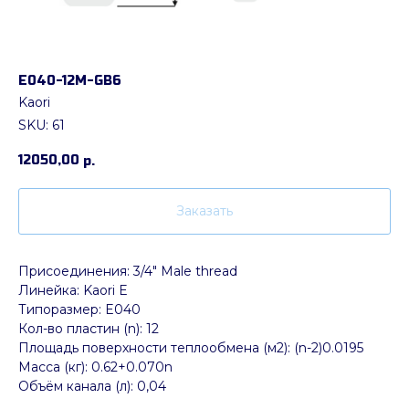
E040-12M-GB6
Kaori
SKU:
61
12050,00
р.
Заказать
Присоединения: 3/4" Male thread
Линейка: Kaori E
Типоразмер: E040
Кол-во пластин (n): 12
Площадь поверхности теплообмена (м2): (n-2)0.0195
Масса (кг): 0.62+0.070n
Объём канала (л): 0,04