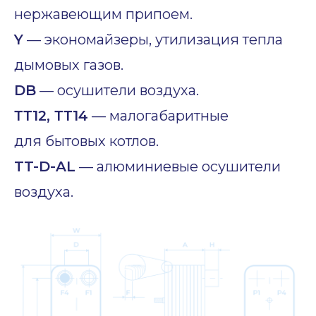
нержавеющим припоем.
Y
— экономайзеры, утилизация тепла
дымовых газов.
DB
— осушители воздуха.
ТТ12, ТТ14
— малогабаритные
для бытовых котлов.
TT-D-AL
— алюминиевые осушители
воздуха.