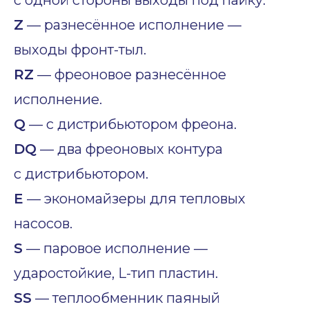
с одной стороны выходы под пайку.
Z
— разнесённое исполнение —
выходы фронт-тыл.
RZ
— фреоновое разнесённое
исполнение.
Q
— с дистрибьютором фреона.
DQ
— два фреоновых контура
с дистрибьютором.
E
— экономайзеры для тепловых
насосов.
S
— паровое исполнение —
ударостойкие, L-тип пластин.
SS
— теплообменник паяный