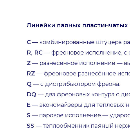
Линейки паяных пластинчатых 
C
— комбинированные штуцера ра
R, RC
— фреоновое исполнение, с 
Z
— разнесённое исполнение — вы
RZ
— фреоновое разнесённое исп
Q
— с дистрибьютором фреона.
DQ
— два фреоновых контура с ди
E
— экономайзеры для тепловых н
S
— паровое исполнение — ударост
SS
— теплообменник паяный нер