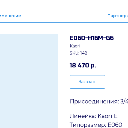
именение
Партнер
Е060-Н16М-G6
Kaori
SKU:
148
18 470
р.
Заказать
Присоединения: 3/4
Линейка: Kaori E
Типоразмер: E060