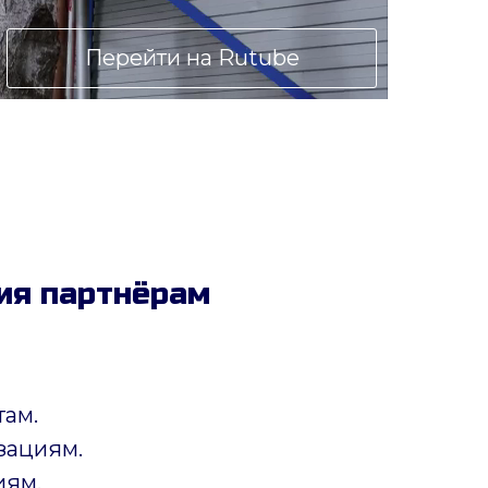
Перейти на Rutube
ия партнёрам
там.
зациям.
иям.