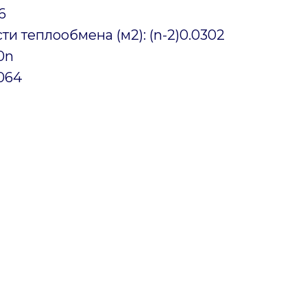
6
и теплообмена (м2): (n-2)0.0302
00n
,064