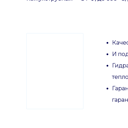
Качес
И по
Гидр
тепл
Гаран
гаран