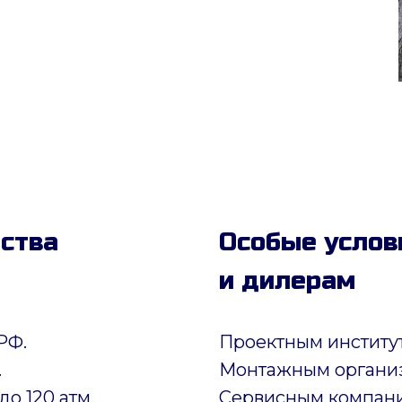
дства
Особые услов
и дилерам
РФ.
Проектным институ
.
Монтажным органи
до 120 атм.
Сервисным компан