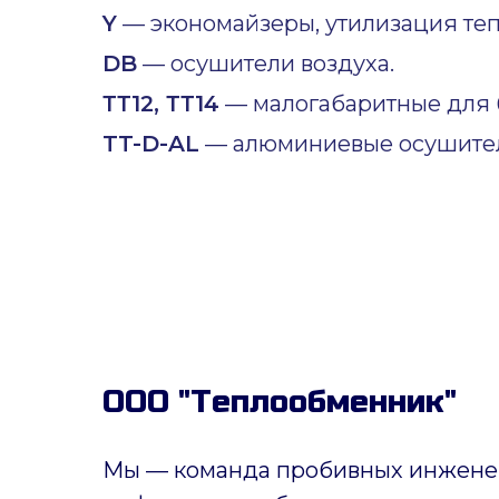
Y
— экономайзеры, утилизация теп
DB
— осушители воздуха.
ТТ12, ТТ14
— малогабаритные для б
TT-D-AL
— алюминиевые осушител
ООО "Теплообменник"
Мы — команда пробивных инженер