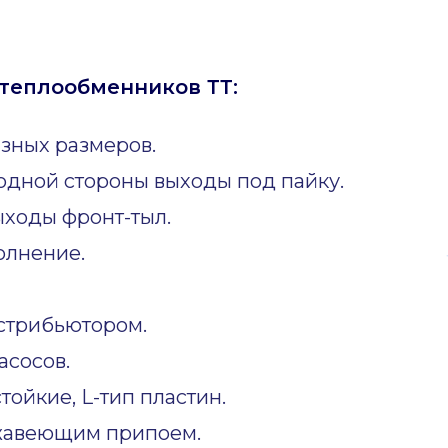
теплообменников ТТ:
зных размеров.
одной стороны выходы под пайку.
ходы фронт-тыл.
олнение.
стрибьютором.
асосов.
ойкие, L-тип пластин.
жавеющим припоем.