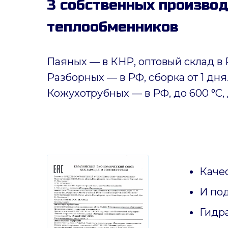
3 собственных произво
теплообменников
Паяных
— в КНР, оптовый склад в 
Разборных — в РФ, сборка от 1 дня
Кожухотрубных
—
в РФ, до 600 °C, 
Качес
И по
Гидр