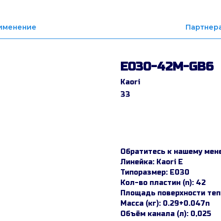
именение
Партнер
E030-42M-GB6
Kaori
33
Заказать
Обратитесь к нашему мен
Линейка: Kaori E
Типоразмер: E030
Кол-во пластин (n): 42
Площадь поверхности тепл
Масса (кг): 0.29+0.047n
Объём канала (л): 0,025