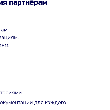
ия партнёрам
там.
зациям.
иям.
ториями.
документации для каждого