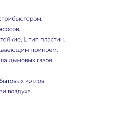
стрибьютором.
асосов.
ойкие, L-тип пластин.
жавеющим припоем.
ла дымовых газов.
ытовых котлов.
и воздуха.