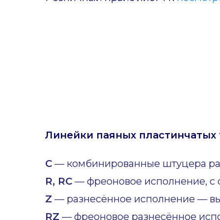
Линейки паяных пластинчатых 
C
— комбинированные штуцера ра
R, RC
— фреоновое исполнение, с 
Z
— разнесённое исполнение — вы
RZ
— фреоновое разнесённое исп