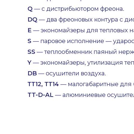
Q
— с дистрибьютором фреона.
DQ
— два фреоновых контура с ди
E
— экономайзеры для тепловых н
S
— паровое исполнение — ударост
SS
— теплообменник паяный нер
Y
— экономайзеры, утилизация теп
DB
— осушители воздуха.
ТТ12, ТТ14
— малогабаритные для б
TT-D-AL
— алюминиевые осушител