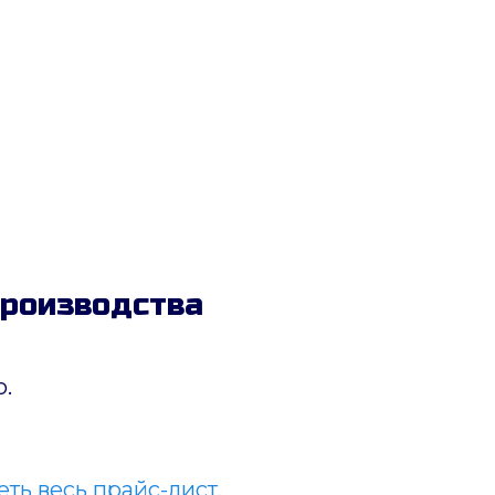
производства
.
ть весь прайс-лист.