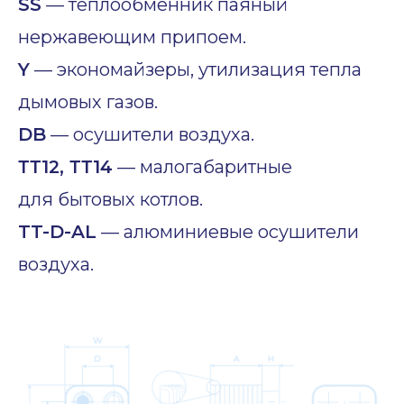
SS
— теплообменник паяный
нержавеющим припоем.
Y
— экономайзеры, утилизация тепла
дымовых газов.
DB
— осушители воздуха.
ТТ12, ТТ14
— малогабаритные
для бытовых котлов.
TT-D-AL
— алюминиевые осушители
воздуха.