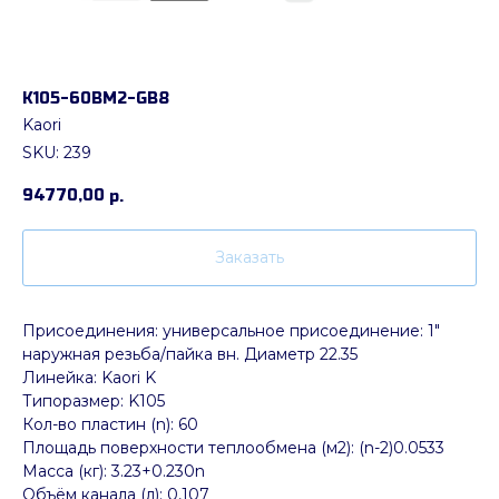
K105-60BM2-GB8
Kaori
SKU:
239
94770,00
р.
Заказать
Присоединения: универсальное присоединение: 1"
наружная резьба/пайка вн. Диаметр 22.35
Линейка: Kaori K
Типоразмер: K105
Кол-во пластин (n): 60
Площадь поверхности теплообмена (м2): (n-2)0.0533
Масса (кг): 3.23+0.230n
Объём канала (л): 0,107