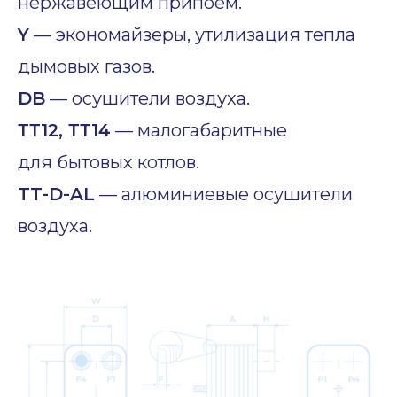
нержавеющим припоем.
Y
— экономайзеры, утилизация тепла
дымовых газов.
DB
— осушители воздуха.
ТТ12, ТТ14
— малогабаритные
для бытовых котлов.
TT-D-AL
— алюминиевые осушители
воздуха.