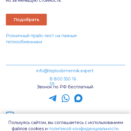
но за меньшую стоимость.
Подобрать
Розничный прайс-лист на паяные
теплообменники
info@teploobmennik.expert
8 800 550 16
59
Звонок по РФ бесплатный
Наш канал на Rutube
Пользуясь сайтом, вы соглашаетесь с использованием
Каталог ТТ
файлов cookies и
политикой конфиденциальности
.