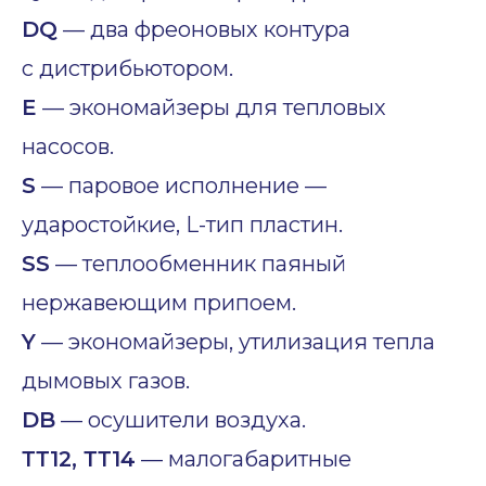
DQ
— два фреоновых контура
с дистрибьютором.
E
— экономайзеры для тепловых
насосов.
S
— паровое исполнение —
ударостойкие, L-тип пластин.
SS
— теплообменник паяный
нержавеющим припоем.
Y
— экономайзеры, утилизация тепла
дымовых газов.
DB
— осушители воздуха.
ТТ12, ТТ14
— малогабаритные