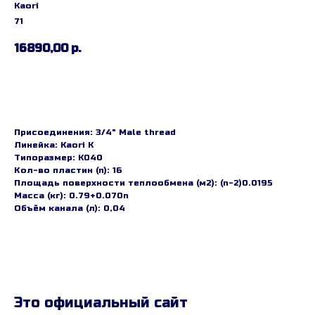
Kaori
71
16890,00
р.
Заказать
Присоединения: 3/4" Male thread
Линейка: Kaori K
Типоразмер: K040
Кол-во пластин (n): 16
Площадь поверхности теплообмена (м2): (n-2)0.0195
Масса (кг): 0.79+0.070n
Объём канала (л): 0,04
Это официальный сайт