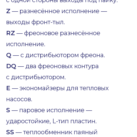
с одной стороны выходы под пайку.
Z
— разнесённое исполнение —
выходы фронт-тыл.
RZ
— фреоновое разнесённое
исполнение.
Q
— с дистрибьютором фреона.
DQ
— два фреоновых контура
с дистрибьютором.
E
— экономайзеры для тепловых
насосов.
S
— паровое исполнение —
ударостойкие, L-тип пластин.
SS
— теплообменник паяный