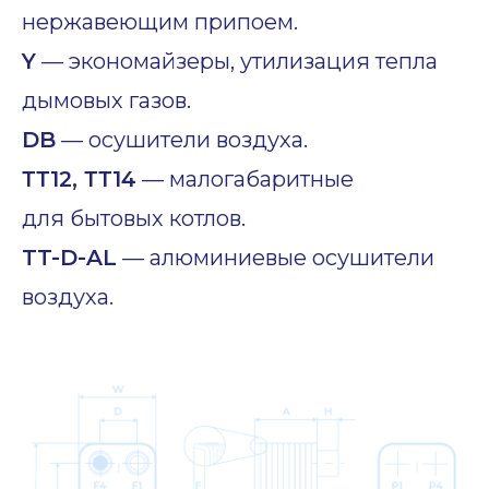
нержавеющим припоем.
Y
— экономайзеры, утилизация тепла
дымовых газов.
DB
— осушители воздуха.
ТТ12, ТТ14
— малогабаритные
для бытовых котлов.
TT-D-AL
— алюминиевые осушители
воздуха.