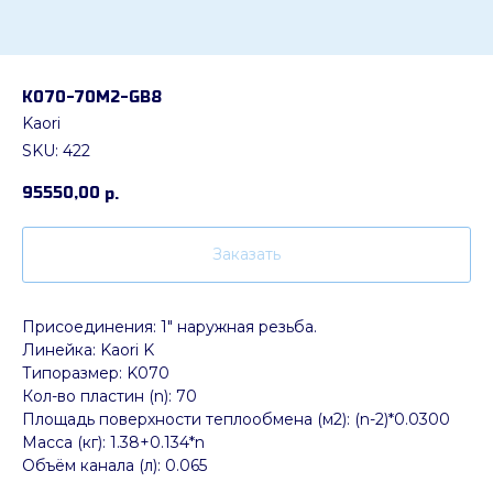
K070-70M2-GB8
Kaori
SKU:
422
95550,00
р.
Заказать
Присоединения: 1" наружная резьба.
Линейка: Kaori K
Типоразмер: K070
Кол-во пластин (n): 70
Площадь поверхности теплообмена (м2): (n-2)*0.0300
Масса (кг): 1.38+0.134*n
Объём канала (л): 0.065