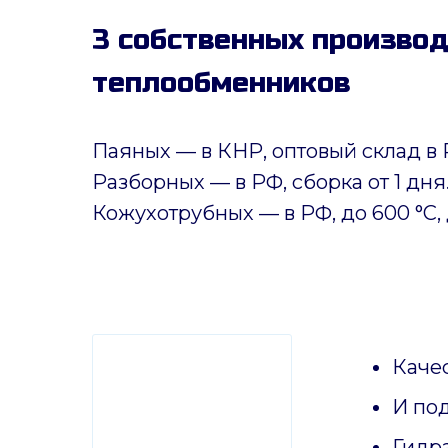
3 собственных произво
теплообменников
Паяных
— в КНР, оптовый склад в 
Разборных — в РФ, сборка от 1 дня
Кожухотрубных
—
в РФ, до 600 °C, 
Качес
И по
Гидр