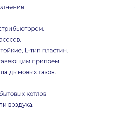
олнение.
стрибьютором.
асосов.
ойкие, L-тип пластин.
жавеющим припоем.
ла дымовых газов.
ытовых котлов.
и воздуха.