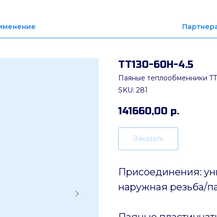
именение
Партнер
ТТ130-60Н-4.5
Паяные теплообменники TT
SKU:
281
141660,00
р.
Заказать
Присоединения: ун
наружная резьба/пай
Паяные пластинчат