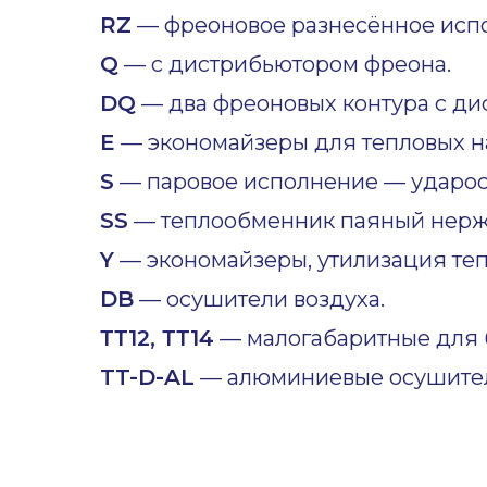
RZ
— фреоновое разнесённое исп
Q
— с дистрибьютором фреона.
DQ
— два фреоновых контура с ди
E
— экономайзеры для тепловых н
S
— паровое исполнение — ударост
SS
— теплообменник паяный нер
Y
— экономайзеры, утилизация теп
DB
— осушители воздуха.
ТТ12, ТТ14
— малогабаритные для б
TT-D-AL
— алюминиевые осушител