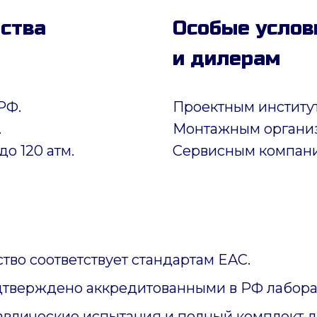
дства
Особые услов
и дилерам
РФ.
Проектным институ
.
Монтажным органи
до 120 атм.
Сервисным компан
тво соответствует стандартам EAC.
дтверждено аккредитованными в РФ лабора
авлические испытания и полный комплект 