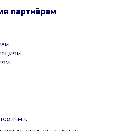
ия партнёрам
там.
зациям.
иям.
ториями.
документации для каждого