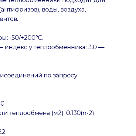
антифризов), воды, воздуха,
ентов.
ы: -50/+200°C.
 индекс у теплообменника: 3.0 —
исоединений по запросу.
60
 теплообмена (м2): 0.130(n-2)
22