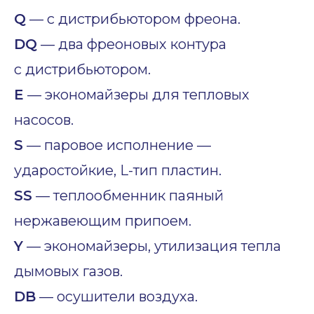
Q
— с дистрибьютором фреона.
DQ
— два фреоновых контура
с дистрибьютором.
E
— экономайзеры для тепловых
насосов.
S
— паровое исполнение —
ударостойкие, L-тип пластин.
SS
— теплообменник паяный
нержавеющим припоем.
Y
— экономайзеры, утилизация тепла
дымовых газов.
DB
— осушители воздуха.