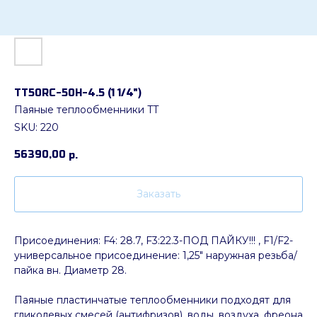
ТТ50RC-50Н-4.5 (1 1/4")
Паяные теплообменники TT
SKU:
220
56390,00
р.
Заказать
Присоединения: F4: 28.7, F3:22.3-ПОД ПАЙКУ!!! , F1/F2-
универсальное присоединение: 1,25" наружная резьба/
пайка вн. Диаметр 28.
Паяные пластинчатые теплообменники подходят для
гликолевых смесей (антифризов), воды, воздуха, фреона