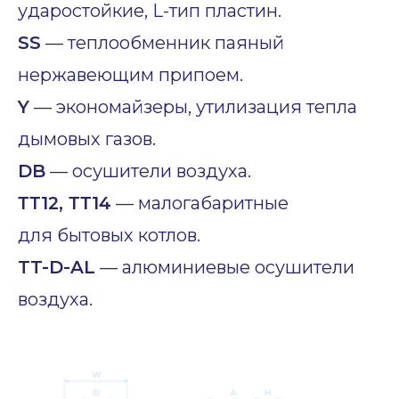
ударостойкие, L-тип пластин.
SS
— теплообменник паяный
нержавеющим припоем.
Y
— экономайзеры, утилизация тепла
дымовых газов.
DB
— осушители воздуха.
ТТ12, ТТ14
— малогабаритные
для бытовых котлов.
TT-D-AL
— алюминиевые осушители
воздуха.