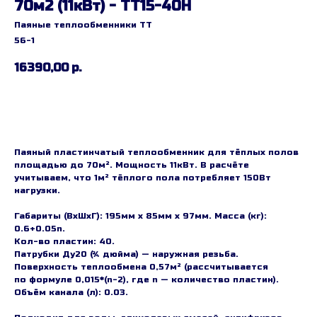
70м2 (11кВт) - ТТ15-40H
Паяные теплообменники TT
56-1
16390,00
р.
Заказать
Паяный пластинчатый теплообменник для тёплых полов
площадью до 70м². Мощность 11кВт. В расчёте
учитываем, что 1м² тёплого пола потребляет 150Вт
нагрузки.
Габариты (ВхШхГ): 195мм х 85мм х 97мм. Масса (кг):
0.6+0.05n.
Кол-во пластин: 40.
Патрубки Ду20 (¾ дюйма) — наружная резьба.
Поверхность теплообмена 0,57м² (рассчитывается
по формуле 0,015*(n-2), где n — количество пластин).
Объём канала (л): 0.03.