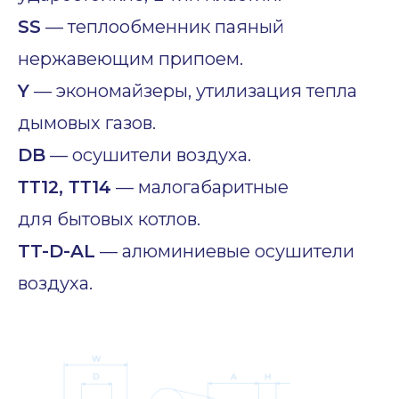
SS
— теплообменник паяный
нержавеющим припоем.
Y
— экономайзеры, утилизация тепла
дымовых газов.
DB
— осушители воздуха.
ТТ12, ТТ14
— малогабаритные
для бытовых котлов.
TT-D-AL
— алюминиевые осушители
воздуха.