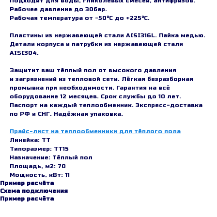
Подходит для воды, гликолевых смесей, антифризов.
Рабочее давление до 30бар.
Рабочая температура от -50°C до +225°C.
Пластины из нержавеющей стали AISI316L. Пайка медью.
Детали корпуса и патрубки из нержавеющей стали
AISI304.
Защитит ваш тёплый пол от высокого давления
и загрязнений из тепловой сети. Лёгкая безразборная
промывка при необходимости. Гарантия на всё
оборудование 12 месяцев. Срок службы до 10 лет.
Паспорт на каждый теплообменник. Экспресс-доставка
по РФ и СНГ. Надёжная упаковка.
Прайс-лист на теплообменники для тёплого пола
Линейка: TT
Типоразмер: TT15
Назначение: Тёплый пол
Площадь, м2: 70
Мощность, кВт: 11
Пример расчёта
Схема подключения
Пример расчёта