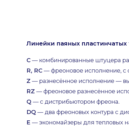
Линейки паяных пластинчатых 
C
— комбинированные штуцера ра
R, RC
— фреоновое исполнение, с 
Z
— разнесённое исполнение — вы
RZ
— фреоновое разнесённое исп
Q
— с дистрибьютором фреона.
DQ
— два фреоновых контура с ди
E
— экономайзеры для тепловых н