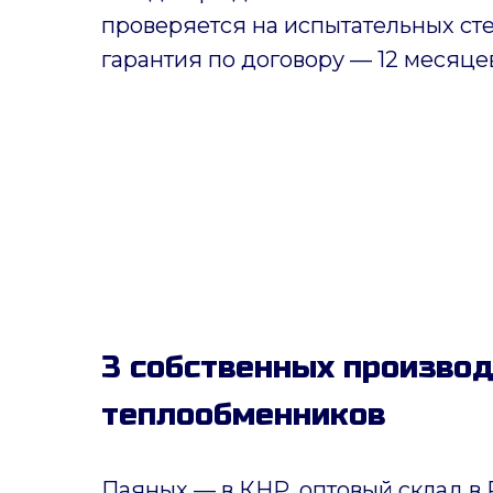
проверяется на испытательных ст
гарантия по договору — 12 месяце
3 собственных произво
теплообменников
Паяных
— в КНР, оптовый склад в 