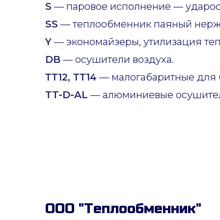
S
— паровое исполнение — ударост
SS
— теплообменник паяный нер
Y
— экономайзеры, утилизация теп
DB
— осушители воздуха.
ТТ12, ТТ14
— малогабаритные для б
TT-D-AL
— алюминиевые осушител
ООО "Теплообменник"