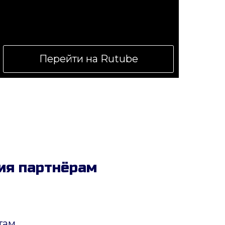
Перейти на Rutube
ия партнёрам
там.