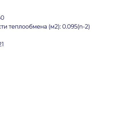
60
и теплообмена (м2): 0.095(n-2)
21