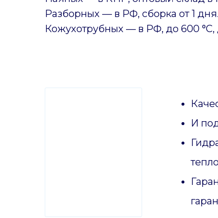
Разборных — в РФ, сборка от 1 дня
Кожухотрубных
—
в РФ, до 600 °C, 
Качес
И по
Гидр
тепл
Гаран
гаран