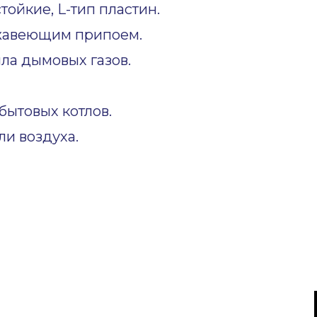
ойкие, L-тип пластин.
жавеющим припоем.
ла дымовых газов.
ытовых котлов.
и воздуха.