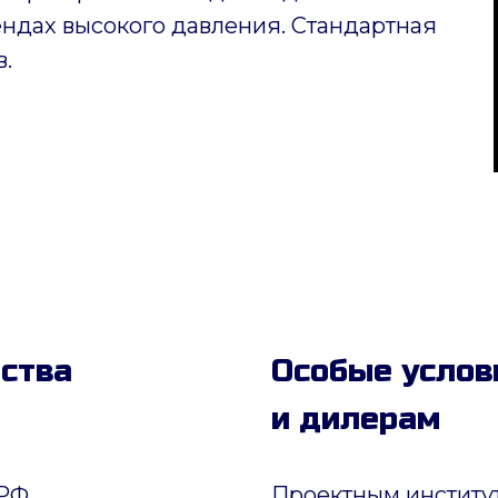
ендах высокого давления. Стандартная
в.
дства
Особые услов
и дилерам
РФ.
Проектным институ