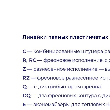
Линейки паяных пластинчатых 
C
— комбинированные штуцера ра
R, RC
— фреоновое исполнение, с 
Z
— разнесённое исполнение — вы
RZ
— фреоновое разнесённое исп
Q
— с дистрибьютором фреона.
DQ
— два фреоновых контура с ди
E
— экономайзеры для тепловых н