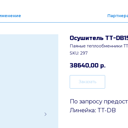
именение
Партнер
Осушитель ТТ-DB15
Паяные теплообменники TT
SKU:
297
38640,00
р.
Заказать
По запросу предос
Линейка: TT-DB