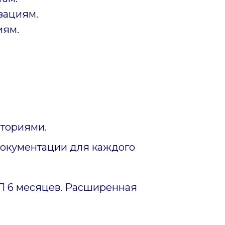
зациям.
иям.
ториями.
документации для каждого
ИП 6 месяцев. Расширенная