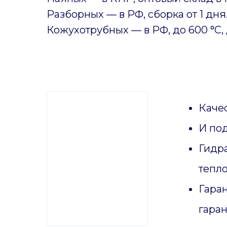
Разборных — в РФ, сборка от 1 дня
Кожухотрубных
—
в РФ, до 600 °C, 
Качес
И по
Гидр
тепл
Гаран
гаран