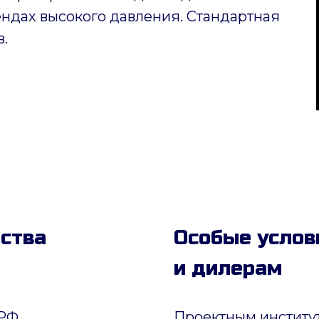
ендах высокого давления. Стандартная
в.
дства
Особые услов
и дилерам
РФ.
Проектным институ