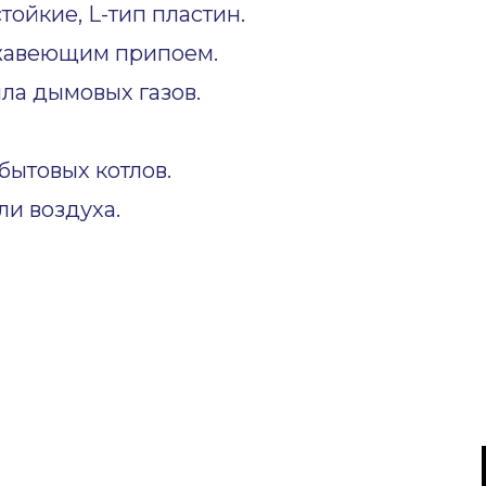
ойкие, L-тип пластин.
жавеющим припоем.
ла дымовых газов.
ытовых котлов.
и воздуха.