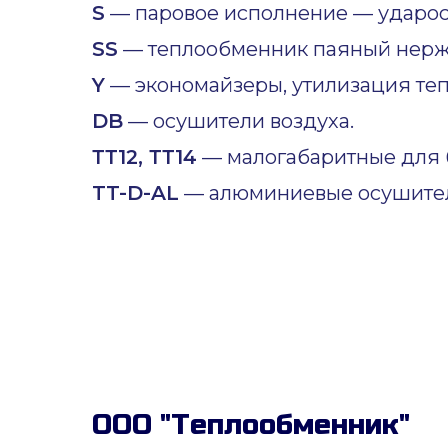
S
— паровое исполнение — ударост
SS
— теплообменник паяный нер
Y
— экономайзеры, утилизация теп
DB
— осушители воздуха.
ТТ12, ТТ14
— малогабаритные для б
TT-D-AL
— алюминиевые осушител
ООО "Теплообменник"