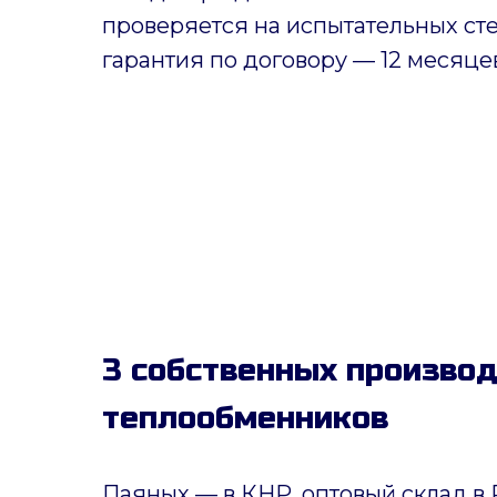
проверяется на испытательных ст
гарантия по договору — 12 месяце
3 собственных произво
теплообменников
Паяных
— в КНР, оптовый склад в 