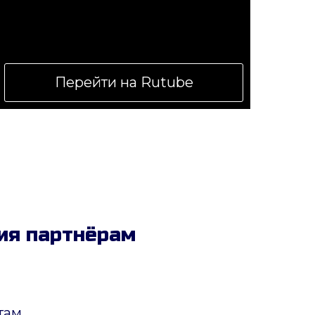
Перейти на Rutube
ия партнёрам
там.