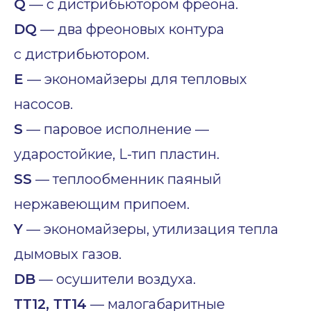
Q
— с дистрибьютором фреона.
DQ
— два фреоновых контура
с дистрибьютором.
E
— экономайзеры для тепловых
насосов.
S
— паровое исполнение —
ударостойкие, L-тип пластин.
SS
— теплообменник паяный
нержавеющим припоем.
Y
— экономайзеры, утилизация тепла
дымовых газов.
DB
— осушители воздуха.
ТТ12, ТТ14
— малогабаритные