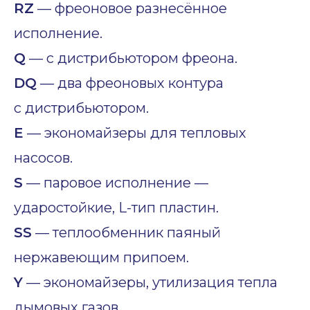
RZ
— фреоновое разнесённое
исполнение.
Q
— с дистрибьютором фреона.
DQ
— два фреоновых контура
с дистрибьютором.
E
— экономайзеры для тепловых
насосов.
S
— паровое исполнение —
ударостойкие, L-тип пластин.
SS
— теплообменник паяный
нержавеющим припоем.
Y
— экономайзеры, утилизация тепла
дымовых газов.