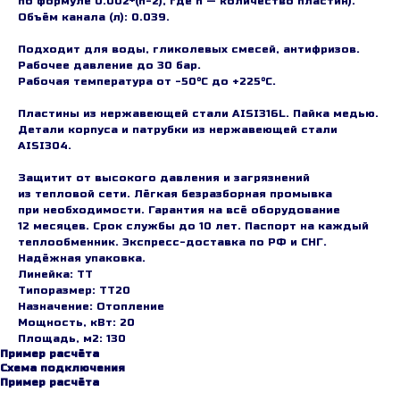
по формуле 0.002*(n-2), где n — количество пластин).
Объём канала (л): 0.039.
Подходит для воды, гликолевых смесей, антифризов.
Рабочее давление до 30 бар.
Рабочая температура от -50°C до +225°C.
Пластины из нержавеющей стали AISI316L. Пайка медью.
Детали корпуса и патрубки из нержавеющей стали
AISI304.
Защитит от высокого давления и загрязнений
из тепловой сети. Лёгкая безразборная промывка
при необходимости. Гарантия на всё оборудование
12 месяцев. Срок службы до 10 лет. Паспорт на каждый
теплообменник. Экспресс-доставка по РФ и СНГ.
Надёжная упаковка.
Линейка: TT
Типоразмер: TT20
Назначение: Отопление
Мощность, кВт: 20
Площадь, м2: 130
Пример расчёта
Схема подключения
Пример расчёта