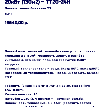
20кВт (130м2) – ТТ20-24H
Паяные теплообменники TT
82-1
13640,00
р.
Заказать
Паяный пластинчатый теплообменник для отопления
площади до 130м². Мощность 20кВт. В расчёте
учитываем, что на 1м² площади требуется 150Вт
нагрузки.
Греющий теплоноситель – вода. Вход: 80°C, выход:60°C.
Нагреваемый теплоноситель - вода. Вход: 50°C, выход:
70°C.
Габариты (ВхШхГ): 315мм х 74мм х 63мм. Масса (кг):
1.54+0.06*n.
Кол-во пластин: 24.
Патрубки Ду20 (3/4 дюйма) — наружная резьба.
Поверхность теплообмена 0.44м² (рассчитывается