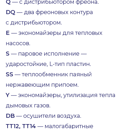
Q
— с дистрибьютором фреона.
DQ
— два фреоновых контура
с дистрибьютором.
E
— экономайзеры для тепловых
насосов.
S
— паровое исполнение —
ударостойкие, L-тип пластин.
SS
— теплообменник паяный
нержавеющим припоем.
Y
— экономайзеры, утилизация тепла
дымовых газов.
DB
— осушители воздуха.
ТТ12, ТТ14
— малогабаритные