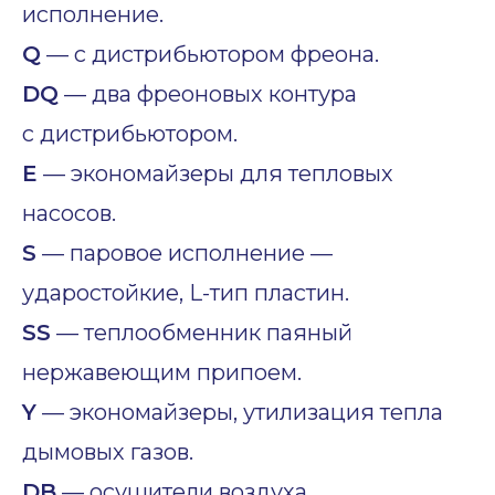
исполнение.
Q
— с дистрибьютором фреона.
DQ
— два фреоновых контура
с дистрибьютором.
E
— экономайзеры для тепловых
насосов.
S
— паровое исполнение —
ударостойкие, L-тип пластин.
SS
— теплообменник паяный
нержавеющим припоем.
Y
— экономайзеры, утилизация тепла
дымовых газов.
DB
— осушители воздуха.