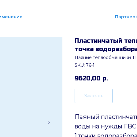
именение
Партнер
Пластинчатый тепл
точка водоразбора
Паяные теплообменники TT
SKU:
76-1
9620,00
р.
Заказать
Паяный пластинчат
воды на нужды ГВС.
1 точки водоразбора