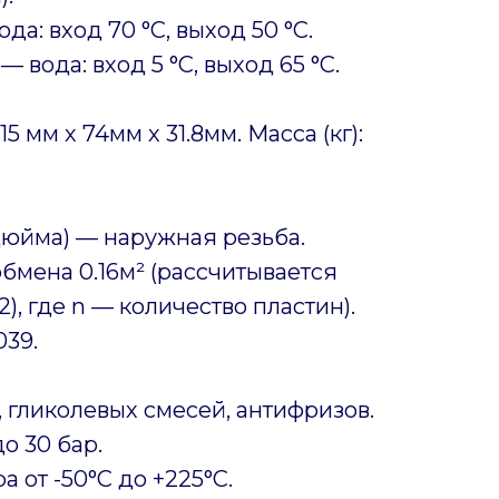
а: вход 70 °C, выход 50 °C.
 вода: вход 5 °C, выход 65 °C.
5 мм х 74мм х 31.8мм. Масса (кг):
дюйма) — наружная резьба.
бмена 0.16м² (рассчитывается
2), где n — количество пластин).
039.
 гликолевых смесей, антифризов.
о 30 бар.
 от -50°C до +225°C.