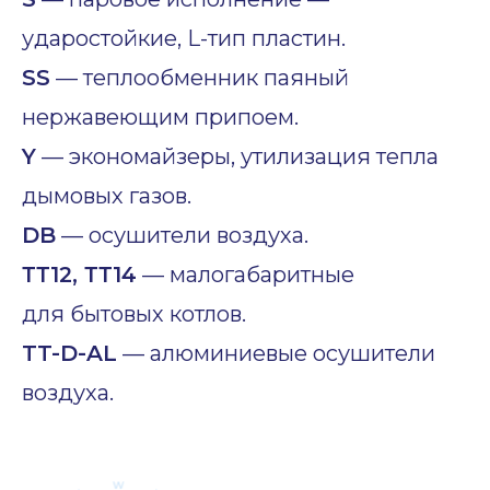
ударостойкие, L-тип пластин.
SS
— теплообменник паяный
нержавеющим припоем.
Y
— экономайзеры, утилизация тепла
дымовых газов.
DB
— осушители воздуха.
ТТ12, ТТ14
— малогабаритные
для бытовых котлов.
TT-D-AL
— алюминиевые осушители
воздуха.