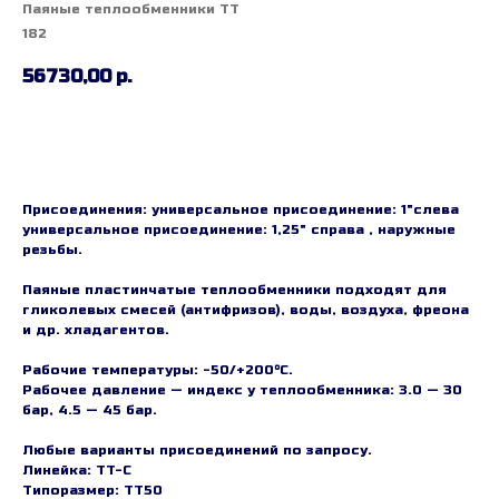
Паяные теплообменники TT
182
56730,00
р.
Заказать
Присоединения: универсальное присоединение: 1"слева
универсальное присоединение: 1,25" справа , наружные
резьбы.
Паяные пластинчатые теплообменники подходят для
гликолевых смесей (антифризов), воды, воздуха, фреона
и др. хладагентов.
Рабочие температуры: -50/+200°C.
Рабочее давление — индекс у теплообменника: 3.0 — 30
бар, 4.5 — 45 бар.
Любые варианты присоединений по запросу.
Линейка: TT-C
Типоразмер: TT50