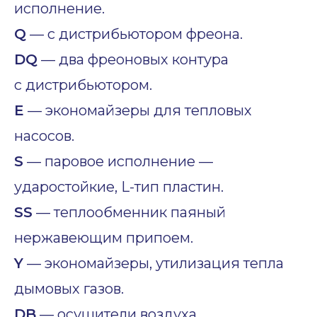
исполнение.
Q
— с дистрибьютором фреона.
DQ
— два фреоновых контура
с дистрибьютором.
E
— экономайзеры для тепловых
насосов.
S
— паровое исполнение —
ударостойкие, L-тип пластин.
SS
— теплообменник паяный
нержавеющим припоем.
Y
— экономайзеры, утилизация тепла
дымовых газов.
DB
— осушители воздуха.