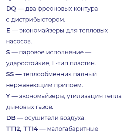
DQ
— два фреоновых контура
с дистрибьютором.
E
— экономайзеры для тепловых
насосов.
S
— паровое исполнение —
ударостойкие, L-тип пластин.
SS
— теплообменник паяный
нержавеющим припоем.
Y
— экономайзеры, утилизация тепла
дымовых газов.
DB
— осушители воздуха.
ТТ12, ТТ14
— малогабаритные