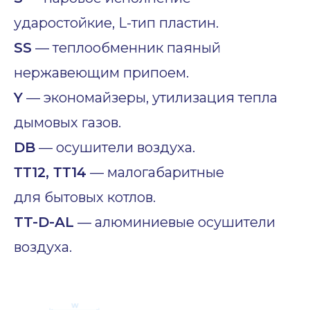
ударостойкие, L-тип пластин.
SS
— теплообменник паяный
нержавеющим припоем.
Y
— экономайзеры, утилизация тепла
дымовых газов.
DB
— осушители воздуха.
ТТ12, ТТ14
— малогабаритные
для бытовых котлов.
TT-D-AL
— алюминиевые осушители
воздуха.