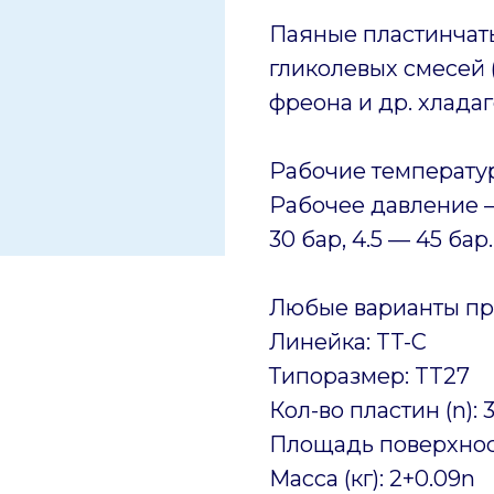
Паяные пластинчат
гликолевых смесей (
фреона и др. хладаг
Рабочие температур
Рабочее давление —
30 бар, 4.5 — 45 бар.
Любые варианты пр
Линейка: TT-C
Типоразмер: TT27
Кол-во пластин (n): 
Площадь поверхност
Масса (кг): 2+0.09n