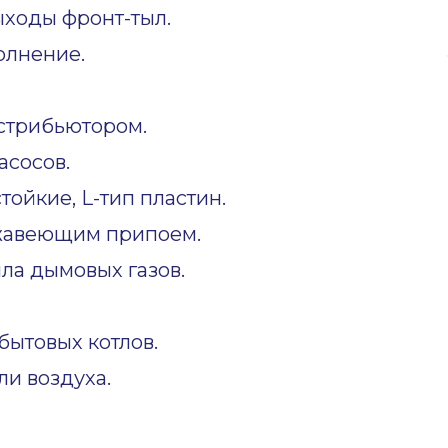
ходы фронт-тыл.
олнение.
стрибьютором.
асосов.
ойкие, L-тип пластин.
жавеющим припоем.
ла дымовых газов.
ытовых котлов.
и воздуха.