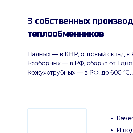
3 собственных произво
теплообменников
Паяных
— в КНР, оптовый склад в 
Разборных — в РФ, сборка от 1 дня
Кожухотрубных
—
в РФ, до 600 °C, 
Качес
И по