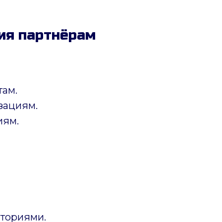
ия партнёрам
там.
зациям.
иям.
ториями.