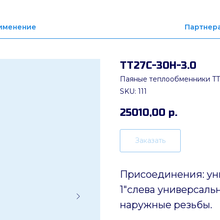
именение
Партнер
ТТ27C-30H-3.0
Паяные теплообменники TT
SKU:
111
25010,00
р.
Заказать
Присоединения: ун
1"слева универсальн
наружные резьбы.