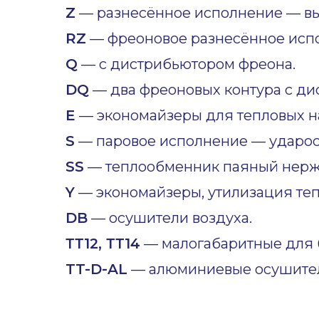
Z
— разнесённое исполнение — вы
RZ
— фреоновое разнесённое исп
Q
— с дистрибьютором фреона.
DQ
— два фреоновых контура с ди
E
— экономайзеры для тепловых н
S
— паровое исполнение — ударост
SS
— теплообменник паяный нер
Y
— экономайзеры, утилизация теп
DB
— осушители воздуха.
ТТ12, ТТ14
— малогабаритные для б
TT-D-AL
— алюминиевые осушител