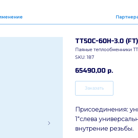
именение
Партнер
ТТ50C-60H-3.0 (FT)
Паяные теплообменники TT
SKU:
187
65490,00
р.
Заказать
Присоединения: ун
1"слева универсальн
внутрение резьбы.