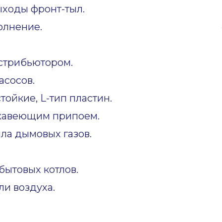
ходы фронт-тыл.
олнение.
стрибьютором.
асосов.
ойкие, L-тип пластин.
жавеющим припоем.
ла дымовых газов.
ытовых котлов.
и воздуха.