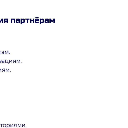
ия партнёрам
там.
зациям.
иям.
ториями.