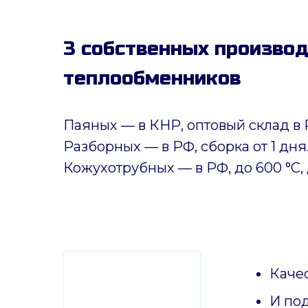
3 собственных произво
теплообменников
Паяных
— в КНР, оптовый склад в 
Разборных — в РФ, сборка от 1 дня
Кожухотрубных
—
в РФ, до 600 °C, 
Качес
И по