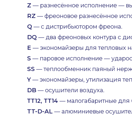
Z
— разнесённое исполнение — вы
RZ
— фреоновое разнесённое исп
Q
— с дистрибьютором фреона.
DQ
— два фреоновых контура с ди
E
— экономайзеры для тепловых н
S
— паровое исполнение — ударост
SS
— теплообменник паяный нер
Y
— экономайзеры, утилизация теп
DB
— осушители воздуха.
ТТ12, ТТ14
— малогабаритные для б
TT-D-AL
— алюминиевые осушител