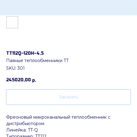
ТТ112Q-120Н-4.5
Паяные теплообменники TT
SKU:
301
245020,00
р.
Заказать
Фреоновый микроканальный теплообменник с
дистрибьютором
Линейка: TT-Q
Типоразмер: TT112