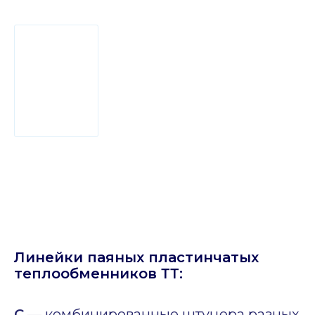
Линейки паяных пластинчатых
теплообменников ТТ:
C
— комбинированные штуцера разных