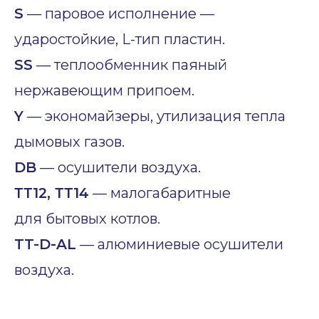
S
— паровое исполнение —
ударостойкие, L-тип пластин.
SS
— теплообменник паяный
нержавеющим припоем.
Y
— экономайзеры, утилизация тепла
дымовых газов.
DB
— осушители воздуха.
ТТ12, ТТ14
— малогабаритные
для бытовых котлов.
TT-D-AL
— алюминиевые осушители
воздуха.