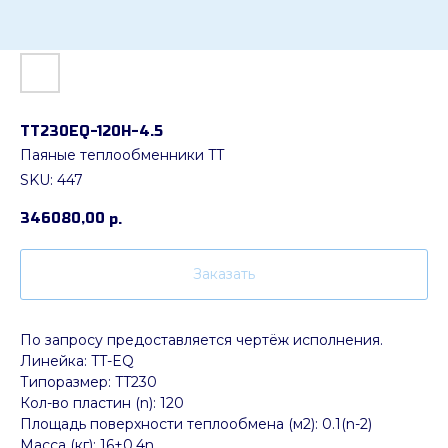
ТТ230EQ-120Н-4.5
Паяные теплообменники TT
SKU:
447
346080,00
р.
Заказать
По запросу предоставляется чертёж исполнения.
Линейка: TT-EQ
Типоразмер: TT230
Кол-во пластин (n): 120
Площадь поверхности теплообмена (м2): 0.1(n-2)
Масса (кг): 16+0.4n