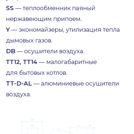
SS
— теплообменник паяный
нержавеющим припоем.
Y
— экономайзеры, утилизация тепла
дымовых газов.
DB
— осушители воздуха.
ТТ12, ТТ14
— малогабаритные
для бытовых котлов.
TT-D-AL
— алюминиевые осушители
воздуха.