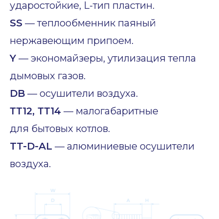
ударостойкие, L-тип пластин.
SS
— теплообменник паяный
нержавеющим припоем.
Y
— экономайзеры, утилизация тепла
дымовых газов.
DB
— осушители воздуха.
ТТ12, ТТ14
— малогабаритные
для бытовых котлов.
TT-D-AL
— алюминиевые осушители
воздуха.