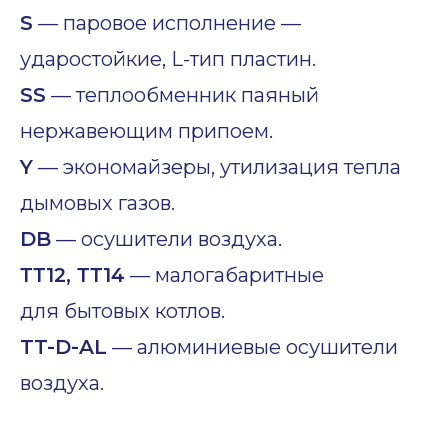
S
— паровое исполнение —
ударостойкие, L-тип пластин.
SS
— теплообменник паяный
нержавеющим припоем.
Y
— экономайзеры, утилизация тепла
дымовых газов.
DB
— осушители воздуха.
ТТ12, ТТ14
— малогабаритные
для бытовых котлов.
TT-D-AL
— алюминиевые осушители
воздуха.