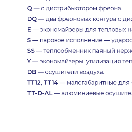
Q
— с дистрибьютором фреона.
DQ
— два фреоновых контура с ди
E
— экономайзеры для тепловых н
S
— паровое исполнение — ударост
SS
— теплообменник паяный нер
Y
— экономайзеры, утилизация теп
DB
— осушители воздуха.
ТТ12, ТТ14
— малогабаритные для б
TT-D-AL
— алюминиевые осушител