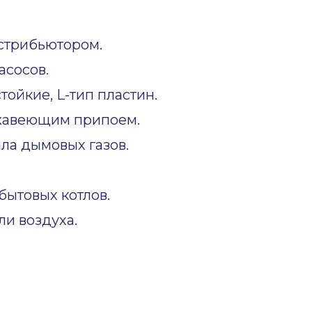
стрибьютором.
асосов.
ойкие, L-тип пластин.
жавеющим припоем.
ла дымовых газов.
ытовых котлов.
и воздуха.