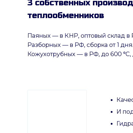
3 собственных произво
теплообменников
Паяных
— в КНР, оптовый склад в 
Разборных — в РФ, сборка от 1 дня
Кожухотрубных
—
в РФ, до 600 °C, 
Качес
И по
Гидр