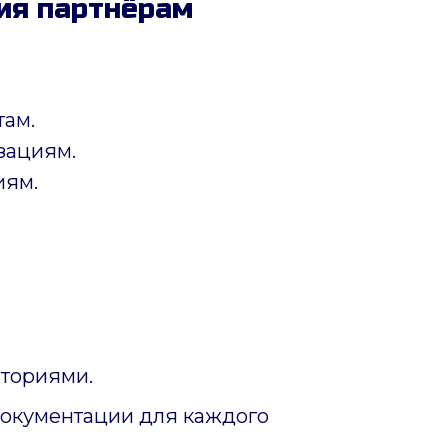
ия партнёрам
там.
зациям.
иям.
ториями.
документации для каждого