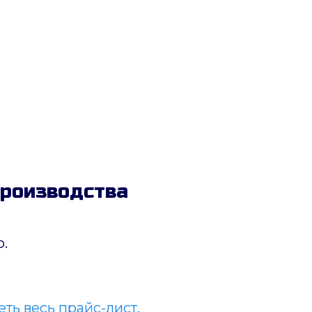
производства
.
ть весь прайс-лист.