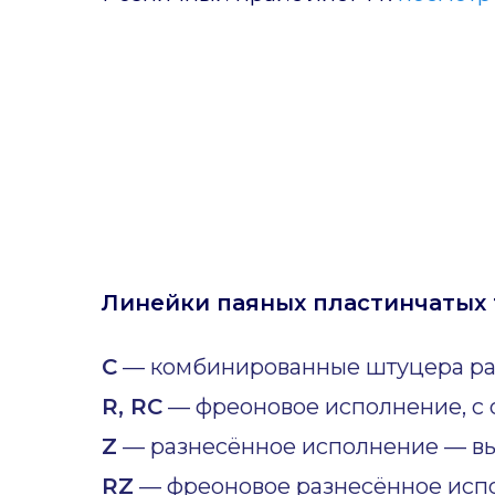
Линейки паяных пластинчатых 
C
— комбинированные штуцера ра
R, RC
— фреоновое исполнение, с 
Z
— разнесённое исполнение — вы
RZ
— фреоновое разнесённое исп