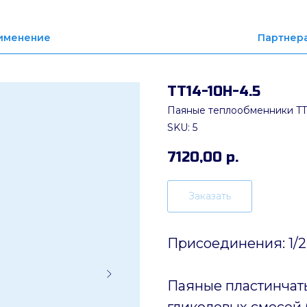
именение
Партнер
ТТ14-10H-4.5
Паяные теплообменники TT
SKU:
5
7120,00
р.
Заказать
Присоединения: 1/2
Паяные пластинчат
гликолевых смесей (