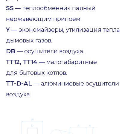
SS
— теплообменник паяный
нержавеющим припоем.
Y
— экономайзеры, утилизация тепла
дымовых газов.
DB
— осушители воздуха.
ТТ12, ТТ14
— малогабаритные
для бытовых котлов.
TT-D-AL
— алюминиевые осушители
воздуха.