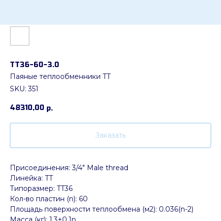
ТТ36-60-3.0
Паяные теплообменники TT
SKU:
351
48310,00
р.
Заказать
Присоединения: 3/4" Male thread
Линейка: TT
Типоразмер: TT36
Кол-во пластин (n): 60
Площадь поверхности теплообмена (м2): 0.036(n-2)
Масса (кг): 1.3+0.1n