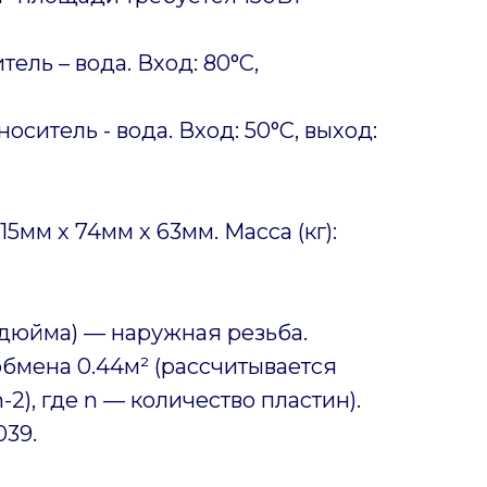
ель – вода. Вход: 80°C,
ситель - вода. Вход: 50°C, выход:
15мм х 74мм х 63мм. Масса (кг):
 дюйма) — наружная резьба.
бмена 0.44м² (рассчитывается
-2), где n — количество пластин).
039.