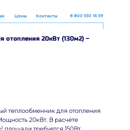
8 800 550 16 59
ам
Цены
Контакты
 отопления 20кВт (130м2) –
ый теплообменник для отопления
Мощность 20кВт. В расчёте
м² площади требуется 150Вт