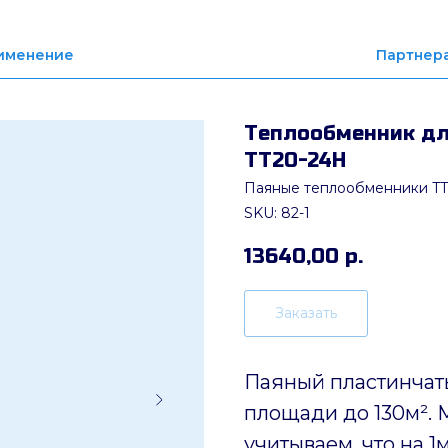
именение
Партнер
Теплообменник для
ТТ20-24H
Паяные теплообменники TT
SKU:
82-1
13640,00
р.
Заказать
Паяный пластинчат
площади до 130м². 
учитываем, что на 1