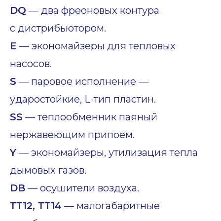
DQ
— два фреоновых контура
с дистрибьютором.
E
— экономайзеры для тепловых
насосов.
S
— паровое исполнение —
ударостойкие, L-тип пластин.
SS
— теплообменник паяный
нержавеющим припоем.
Y
— экономайзеры, утилизация тепла
дымовых газов.
DB
— осушители воздуха.
ТТ12, ТТ14
— малогабаритные