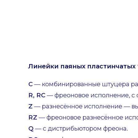
Линейки паяных пластинчатых 
C
— комбинированные штуцера ра
R, RC
— фреоновое исполнение, с 
Z
— разнесённое исполнение — вы
RZ
— фреоновое разнесённое исп
Q
— с дистрибьютором фреона.