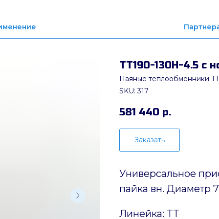
именение
Партнер
ТТ190-130Н-4.5 с 
Паяные теплообменники TT
SKU:
317
581 440
р.
Заказать
Универсальное прис
пайка вн. Диаметр 7
Линейка: TT