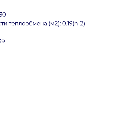
130
 теплообмена (м2): 0.19(n-2)
39