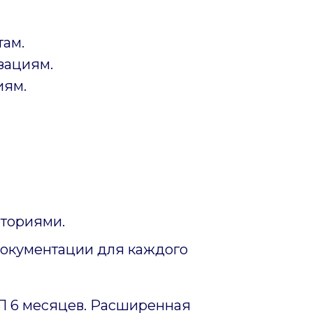
там.
зациям.
иям.
ториями.
документации для каждого
ИП 6 месяцев. Расширенная