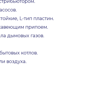
стрибьютором.
асосов.
ойкие, L-тип пластин.
жавеющим припоем.
ла дымовых газов.
ытовых котлов.
и воздуха.