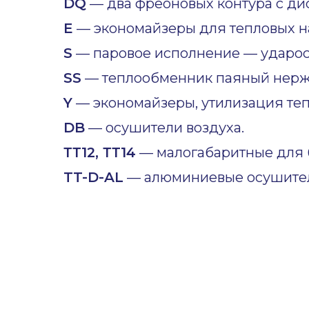
DQ
— два фреоновых контура с ди
E
— экономайзеры для тепловых н
S
— паровое исполнение — ударост
SS
— теплообменник паяный нер
Y
— экономайзеры, утилизация теп
DB
— осушители воздуха.
ТТ12, ТТ14
— малогабаритные для б
TT-D-AL
— алюминиевые осушител