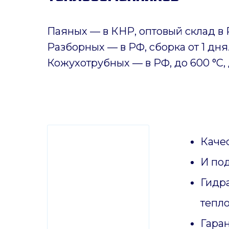
Паяных
— в КНР, оптовый склад в 
Разборных — в РФ, сборка от 1 дня
Кожухотрубных
—
в РФ, до 600 °C, 
Качес
И по
Гидр
тепл
Гаран