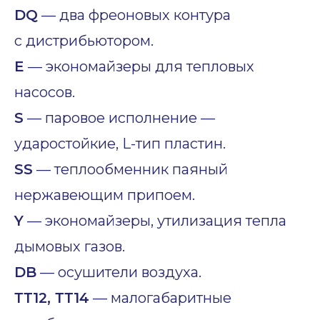
DQ
— два фреоновых контура
с дистрибьютором.
E
— экономайзеры для тепловых
насосов.
S
— паровое исполнение —
ударостойкие, L-тип пластин.
SS
— теплообменник паяный
нержавеющим припоем.
Y
— экономайзеры, утилизация тепла
дымовых газов.
DB
— осушители воздуха.
ТТ12, ТТ14
— малогабаритные