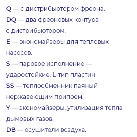
Q
— с дистрибьютором фреона.
DQ
— два фреоновых контура
с дистрибьютором.
E
— экономайзеры для тепловых
насосов.
S
— паровое исполнение —
ударостойкие, L-тип пластин.
SS
— теплообменник паяный
нержавеющим припоем.
Y
— экономайзеры, утилизация тепла
дымовых газов.
DB
— осушители воздуха.