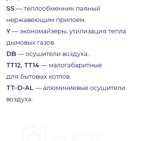
SS
— теплообменник паяный
нержавеющим припоем.
Y
— экономайзеры, утилизация тепла
дымовых газов.
DB
— осушители воздуха.
ТТ12, ТТ14
— малогабаритные
для бытовых котлов.
TT-D-AL
— алюминиевые осушители
воздуха.