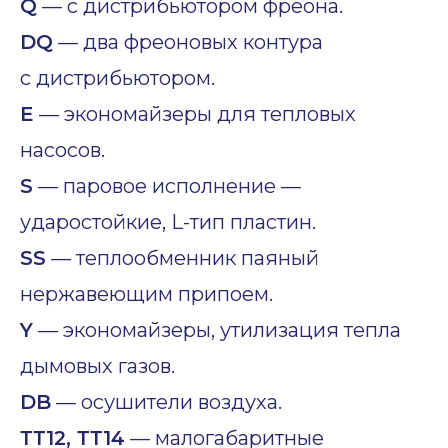
Q
— с дистрибьютором фреона.
DQ
— два фреоновых контура
с дистрибьютором.
E
— экономайзеры для тепловых
насосов.
S
— паровое исполнение —
ударостойкие, L-тип пластин.
SS
— теплообменник паяный
нержавеющим припоем.
Y
— экономайзеры, утилизация тепла
дымовых газов.
DB
— осушители воздуха.
ТТ12, ТТ14
— малогабаритные