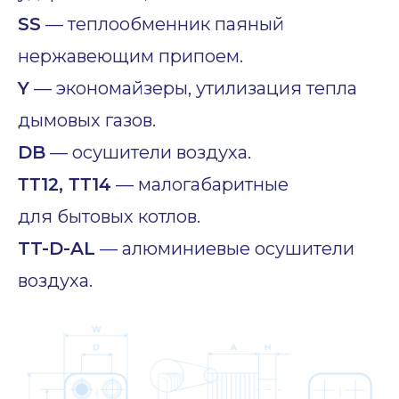
SS
— теплообменник паяный
нержавеющим припоем.
Y
— экономайзеры, утилизация тепла
дымовых газов.
DB
— осушители воздуха.
ТТ12, ТТ14
— малогабаритные
для бытовых котлов.
TT-D-AL
— алюминиевые осушители
воздуха.