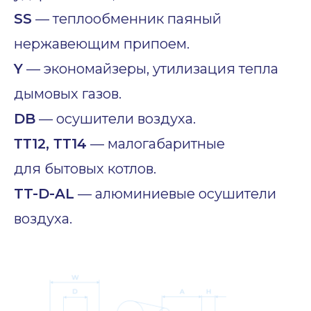
SS
— теплообменник паяный
нержавеющим припоем.
Y
— экономайзеры, утилизация тепла
дымовых газов.
DB
— осушители воздуха.
ТТ12, ТТ14
— малогабаритные
для бытовых котлов.
TT-D-AL
— алюминиевые осушители
воздуха.