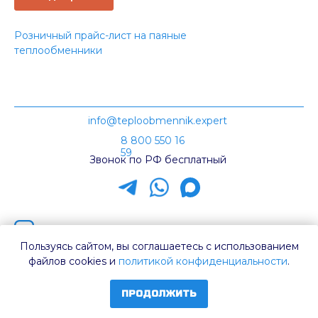
Розничный прайс-лист на паяные
теплообменники
info@teploobmennik.expert
8 800 550 16
59
Звонок по РФ бесплатный
Наш канал на Rutube
Пользуясь сайтом, вы соглашаетесь с использованием
Каталог ТТ
файлов cookies и
политикой конфиденциальности
.
Политика конфиденциальности
ПРОДОЛЖИТЬ