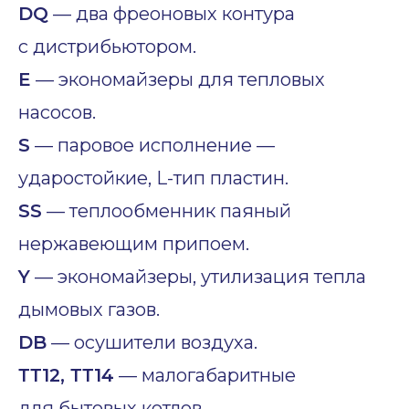
DQ
— два фреоновых контура
с дистрибьютором.
E
— экономайзеры для тепловых
насосов.
S
— паровое исполнение —
ударостойкие, L-тип пластин.
SS
— теплообменник паяный
нержавеющим припоем.
Y
— экономайзеры, утилизация тепла
дымовых газов.
DB
— осушители воздуха.
ТТ12, ТТ14
— малогабаритные
для бытовых котлов.