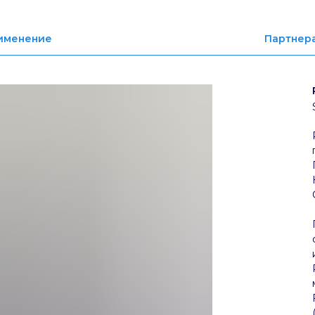
именение
Партнер