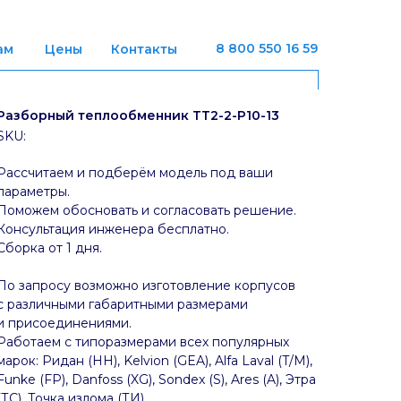
8 800 550 16 59
ам
Цены
Контакты
Разборный теплообменник ТТ2-2-P10-13
SKU:
Рассчитаем и подберём модель под ваши
параметры.
Поможем обосновать и согласовать решение.
Консультация инженера бесплатно.
Сборка от 1 дня.
По запросу возможно изготовление корпусов
с различными габаритными размерами
и присоединениями.
Работаем с типоразмерами всех популярных
марок: Ридан (НН), Kelvion (GEA), Alfa Laval (T/M),
Funke (FP), Danfoss (XG), Sondex (S), Ares (A), Этра
(ТС), Точка излома (ТИ).