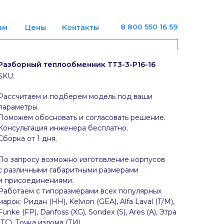
8 800 550 16 59
ам
Цены
Контакты
Разборный теплообменник ТТ3-3-P16-16
SKU:
Рассчитаем и подберём модель под ваши
параметры.
Поможем обосновать и согласовать решение.
Консультация инженера бесплатно.
Сборка от 1 дня.
По запросу возможно изготовление корпусов
с различными габаритными размерами
и присоединениями.
Работаем с типоразмерами всех популярных
марок: Ридан (НН), Kelvion (GEA), Alfa Laval (T/M),
Funke (FP), Danfoss (XG), Sondex (S), Ares (A), Этра
(ТС), Точка излома (ТИ).