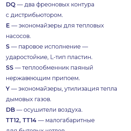
DQ
— два фреоновых контура
с дистрибьютором.
E
— экономайзеры для тепловых
насосов.
S
— паровое исполнение —
ударостойкие, L-тип пластин.
SS
— теплообменник паяный
нержавеющим припоем.
Y
— экономайзеры, утилизация тепла
дымовых газов.
DB
— осушители воздуха.
ТТ12, ТТ14
— малогабаритные
для бытовых котлов.