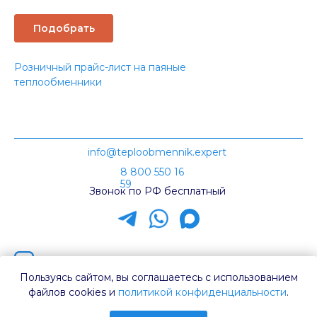
Подобрать
Розничный прайс-лист на паяные
теплообменники
info@teploobmennik.expert
8 800 550 16
59
Звонок по РФ бесплатный
Наш канал на Rutube
Пользуясь сайтом, вы соглашаетесь с использованием
Каталог ТТ
файлов cookies и
политикой конфиденциальности
.