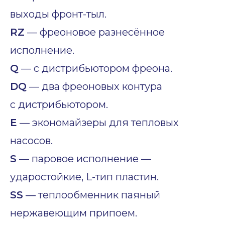
выходы фронт-тыл.
RZ
— фреоновое разнесённое
исполнение.
Q
— с дистрибьютором фреона.
DQ
— два фреоновых контура
с дистрибьютором.
E
— экономайзеры для тепловых
насосов.
S
— паровое исполнение —
ударостойкие, L-тип пластин.
SS
— теплообменник паяный
нержавеющим припоем.