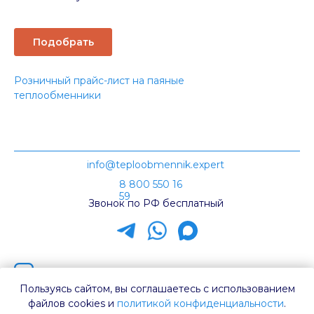
Подобрать
Розничный прайс-лист на паяные
теплообменники
info@teploobmennik.expert
8 800 550 16
59
Звонок по РФ бесплатный
Наш канал на Rutube
Пользуясь сайтом, вы соглашаетесь с использованием
Каталог ТТ
файлов cookies и
политикой конфиденциальности
.