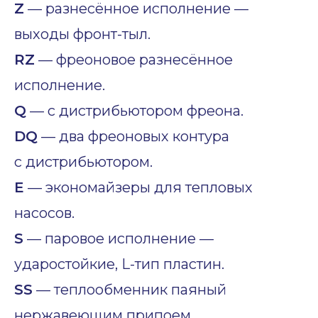
Z
— разнесённое исполнение —
выходы фронт-тыл.
RZ
— фреоновое разнесённое
исполнение.
Q
— с дистрибьютором фреона.
DQ
— два фреоновых контура
с дистрибьютором.
E
— экономайзеры для тепловых
насосов.
S
— паровое исполнение —
ударостойкие, L-тип пластин.
SS
— теплообменник паяный
нержавеющим припоем.