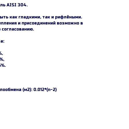
ль AISI 304.
ыть как гладкими, так и рифлёными.
пления и присоединений возможно в
 согласованию.
е:
%,
%,
5%.
ообмена (м2): 0.012*(n-2)