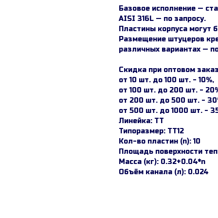
Базовое исполнение — ста
AISI 316L — по запросу.
Пластины корпуса могут б
Размещение штуцеров кре
различных вариантах — по
Скидка при оптовом заказ
от 10 шт. до 100 шт. - 10%,
от 100 шт. до 200 шт. - 20
от 200 шт. до 500 шт. - 30
от 500 шт. до 1000 шт. - 3
Линейка: TT
Типоразмер: ТТ12
Кол-во пластин (n): 10
Площадь поверхности тепл
Масса (кг): 0.32+0.04*n
Объём канала (л): 0.024