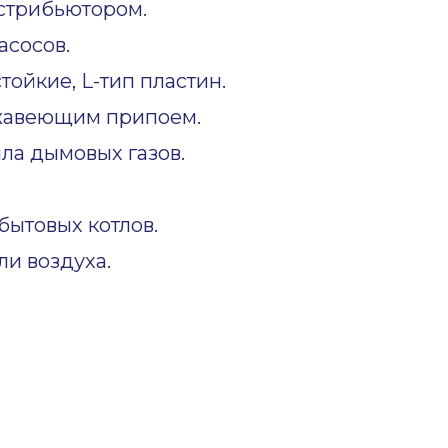
стрибьютором.
асосов.
ойкие, L-тип пластин.
жавеющим припоем.
ла дымовых газов.
ытовых котлов.
и воздуха.