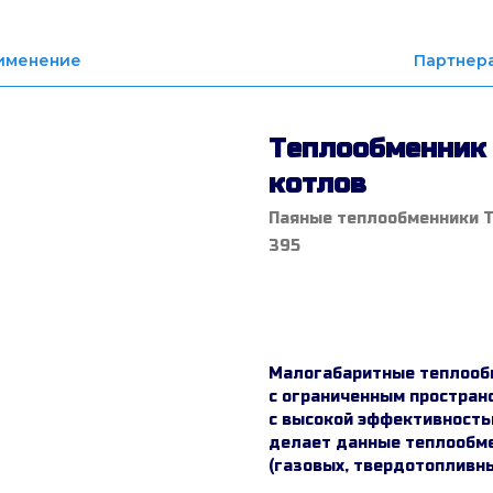
именение
Партнер
Теплообменник 
котлов
Паяные теплообменники 
395
Заказать
Малогабаритные теплообм
с ограниченным пространс
с высокой эффективность
делает данные теплообме
(газовых, твердотопливны