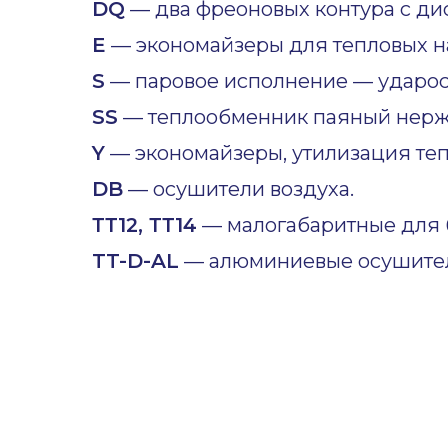
DQ
— два фреоновых контура с ди
E
— экономайзеры для тепловых н
S
— паровое исполнение — ударост
SS
— теплообменник паяный нер
Y
— экономайзеры, утилизация теп
DB
— осушители воздуха.
ТТ12, ТТ14
— малогабаритные для б
TT-D-AL
— алюминиевые осушител