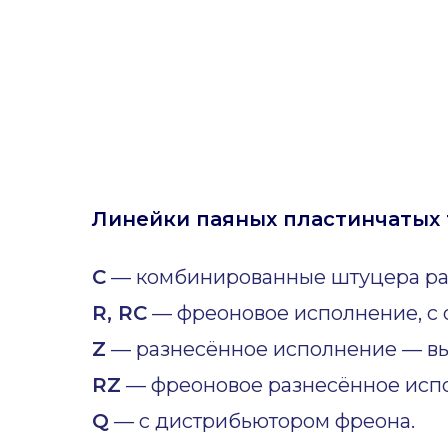
Линейки паяных пластинчатых 
C
— комбинированные штуцера ра
R, RC
— фреоновое исполнение, с 
Z
— разнесённое исполнение — вы
RZ
— фреоновое разнесённое исп
Q
— с дистрибьютором фреона.