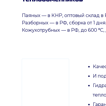
Паяных
— в КНР, оптовый склад в 
Разборных — в РФ, сборка от 1 дня
Кожухотрубных
—
в РФ, до 600 °C, 
Качес
И по
Гидр
тепл
Гаран