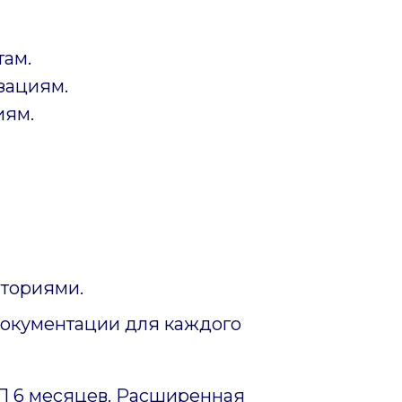
там.
зациям.
иям.
ториями.
документации для каждого
ИП 6 месяцев. Расширенная