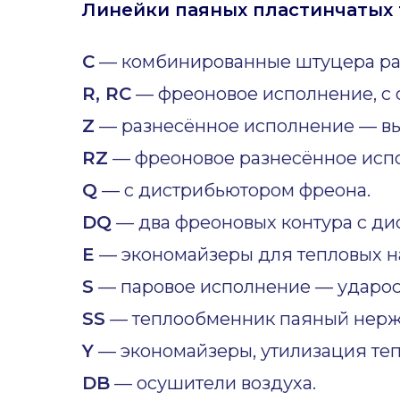
Линейки паяных пластинчатых 
C
— комбинированные штуцера ра
R, RC
— фреоновое исполнение, с 
Z
— разнесённое исполнение — вы
RZ
— фреоновое разнесённое исп
Q
— с дистрибьютором фреона.
DQ
— два фреоновых контура с ди
E
— экономайзеры для тепловых н
S
— паровое исполнение — ударост
SS
— теплообменник паяный нер
Y
— экономайзеры, утилизация теп
DB
— осушители воздуха.