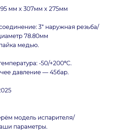
695 мм х 307мм х 275мм
оединение: 3″ наружная резьба/
диаметр 78.80мм
 пайка медью.
емпература: -50/+200°C.
чее давление — 45бар.
2025
ерём модель испарителя/
ваши параметры.