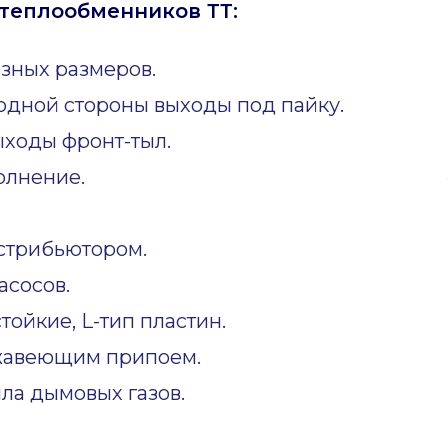
теплообменников ТТ:
зных размеров.
одной стороны выходы под пайку.
ходы фронт-тыл.
олнение.
стрибьютором.
асосов.
ойкие, L-тип пластин.
жавеющим припоем.
ла дымовых газов.