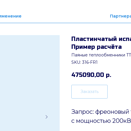
именение
Партнер
Пластинчатый испа
Пример расчёта
Паяные теплообменники TT
SKU:
316-FR1
475090,00
р.
Заказать
Запрос: фреоновый
с мощностью 200кВ