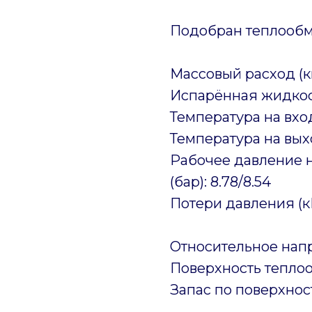
Подобран теплообм
Массовый расход (кг
Испарённая жидкость
Температура на входе
Температура на выхо
Рабочее давление н
(бар): 8.78/8.54
Потери давления (кП
Относительное напр
Поверхность теплооб
Запас по поверхност